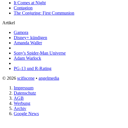
It Comes at Night
Contagion
The Conjuring: First Communion
Artikel
Gamora
Disney+ kündigen
Amanda Waller
Sony's Spider-Man Universe
Adam Warlock
PG-13 und R-Rating
© 2026
scifiscene
•
angelmedia
Impressum
Datenschutz
AGB
Werbung
Archiv
Google News