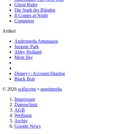
Ghost Rider
Die Stadt der Blinden
It Comes at Night
Contagion
Artikel
Andromeda Attumasen
Jurassic Park
Abby Holland
Mein Sky
Disney+: Account-Sharing
Black Bolt
© 2026
scifiscene
•
angelmedia
Impressum
Datenschutz
AGB
Werbung
Archiv
Google News