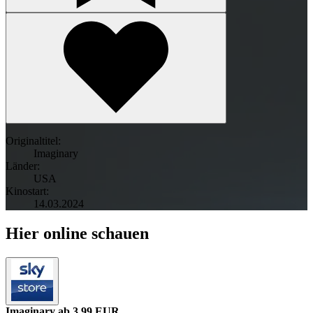
Originaltitel:
Imaginary
Länder:
USA
Kinostart:
14.03.2024
Hier online schauen
Imaginary
ab 3.99 EUR