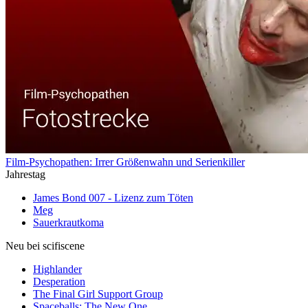
Film-Psychopathen: Irrer Größenwahn und Serienkiller
Jahrestag
James Bond 007 - Lizenz zum Töten
Meg
Sauerkrautkoma
Neu bei scifiscene
Highlander
Desperation
The Final Girl Support Group
Spaceballs: The New One