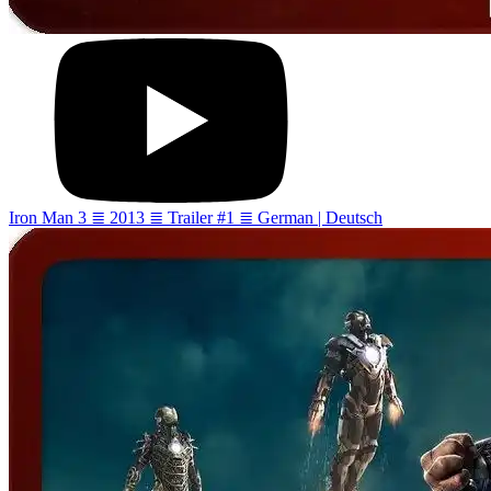
Iron Man 3 ≣ 2013 ≣ Trailer #1 ≣ German | Deutsch