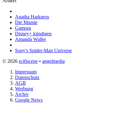
Artikel
Agatha Harkness
Die Mumie
Gamora
Disney+ kündigen
Amanda Waller
Sony's Spider-Man Universe
© 2026
scifiscene
•
angelmedia
Impressum
Datenschutz
AGB
Werbung
Archiv
Google News