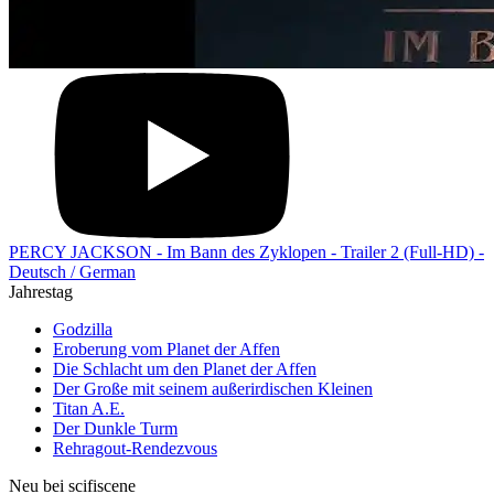
PERCY JACKSON - Im Bann des Zyklopen - Trailer 2 (Full-HD) -
Deutsch / German
Jahrestag
Godzilla
Eroberung vom Planet der Affen
Die Schlacht um den Planet der Affen
Der Große mit seinem außerirdischen Kleinen
Titan A.E.
Der Dunkle Turm
Rehragout-Rendezvous
Neu bei scifiscene