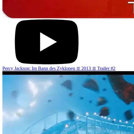
Percy Jackson: Im Bann des Zyklopen ≣ 2013 ≣ Trailer #2