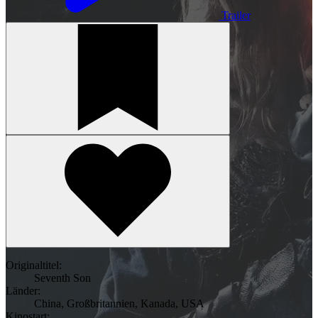
Trailer
Originaltitel:
Seventh Son
Länder:
China
,
Großbritannien
,
Kanada
,
USA
Kinostart: