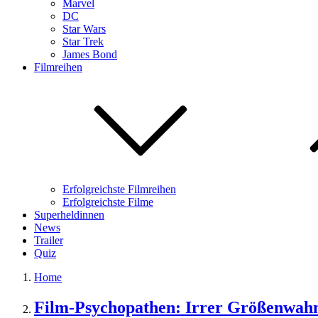
Marvel
DC
Star Wars
Star Trek
James Bond
Filmreihen
Erfolgreichste Filmreihen
Erfolgreichste Filme
Superheldinnen
News
Trailer
Quiz
Home
Film-Psychopathen: Irrer Größenwahn