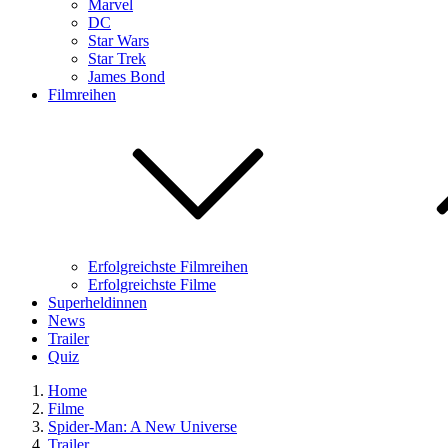
Marvel
DC
Star Wars
Star Trek
James Bond
Filmreihen
Erfolgreichste Filmreihen
Erfolgreichste Filme
Superheldinnen
News
Trailer
Quiz
Home
Filme
Spider-Man: A New Universe
Trailer