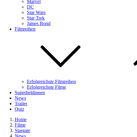
Marvel
DC
Star Wars
Star Trek
James Bond
Filmreihen
Erfolgreichste Filmreihen
Erfolgreichste Filme
Superheldinnen
News
Trailer
Quiz
Home
Filme
Stargate
News