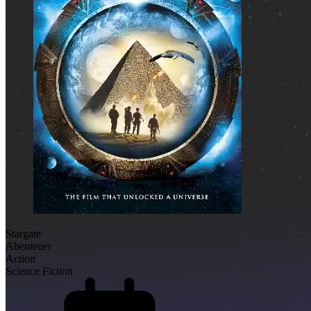
Stargate
Abenteuer
Action
Science Fiction