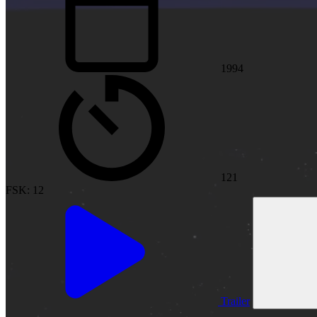
1994
121
FSK: 12
Trailer