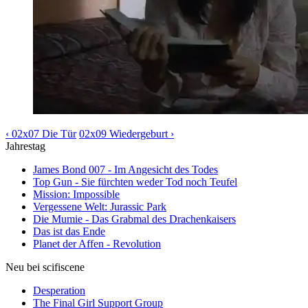
‹ 02x07 Die Tür
02x09 Wiedergeburt ›
Jahrestag
James Bond 007 - Im Angesicht des Todes
Top Gun - Sie fürchten weder Tod noch Teufel
Mission: Impossible
Vergessene Welt: Jurassic Park
Die Mumie - Das Grabmal des Drachenkaisers
Das ist das Ende
Planet der Affen - Revolution
Neu bei scifiscene
Desperation
The Final Girl Support Group