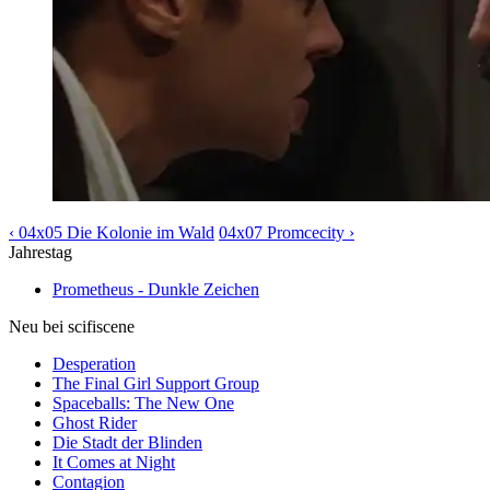
‹ 04x05 Die Kolonie im Wald
04x07 Promcecity ›
Jahrestag
Prometheus - Dunkle Zeichen
Neu bei scifiscene
Desperation
The Final Girl Support Group
Spaceballs: The New One
Ghost Rider
Die Stadt der Blinden
It Comes at Night
Contagion