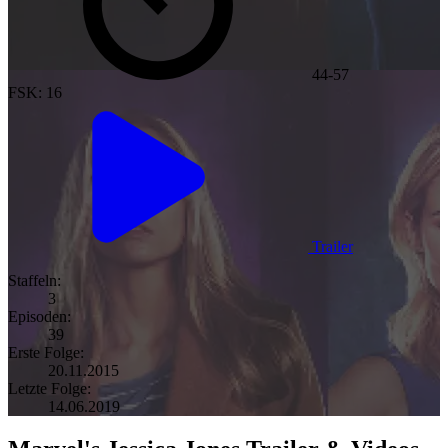
44-57
FSK: 16
Trailer
Staffeln:
3
Episoden:
39
Erste Folge:
20.11.2015
Letzte Folge:
14.06.2019