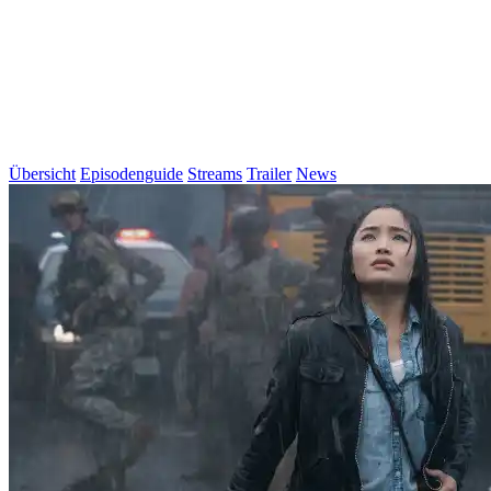
Übersicht
Episodenguide
Streams
Trailer
News