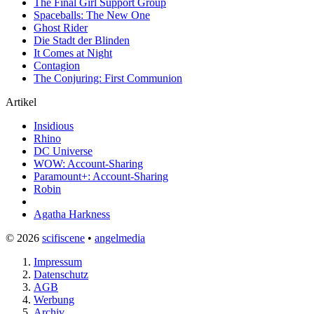
The Final Girl Support Group
Spaceballs: The New One
Ghost Rider
Die Stadt der Blinden
It Comes at Night
Contagion
The Conjuring: First Communion
Artikel
Insidious
Rhino
DC Universe
WOW: Account-Sharing
Paramount+: Account-Sharing
Robin
Agatha Harkness
© 2026
scifiscene
•
angelmedia
Impressum
Datenschutz
AGB
Werbung
Archiv