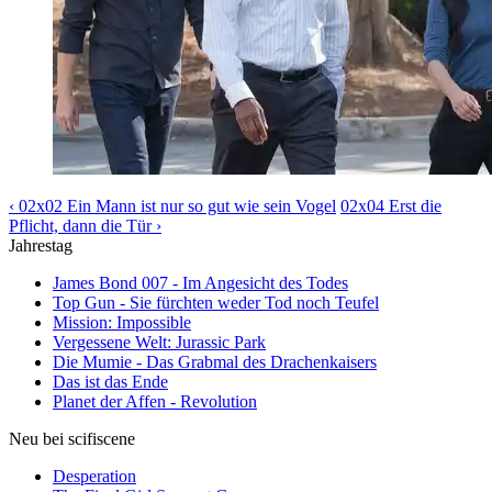
‹ 02x02 Ein Mann ist nur so gut wie sein Vogel
02x04 Erst die
Pflicht, dann die Tür ›
Jahrestag
James Bond 007 - Im Angesicht des Todes
Top Gun - Sie fürchten weder Tod noch Teufel
Mission: Impossible
Vergessene Welt: Jurassic Park
Die Mumie - Das Grabmal des Drachenkaisers
Das ist das Ende
Planet der Affen - Revolution
Neu bei scifiscene
Desperation