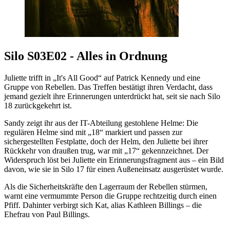
Silo S03E02 - Alles in Ordnung
Juliette trifft in „It's All Good“ auf Patrick Kennedy und eine
Gruppe von Rebellen. Das Treffen bestätigt ihren Verdacht, dass
jemand gezielt ihre Erinnerungen unterdrückt hat, seit sie nach Silo
18 zurückgekehrt ist.
Sandy zeigt ihr aus der IT-Abteilung gestohlene Helme: Die
regulären Helme sind mit „18“ markiert und passen zur
sichergestellten Festplatte, doch der Helm, den Juliette bei ihrer
Rückkehr von draußen trug, war mit „17“ gekennzeichnet. Der
Widerspruch löst bei Juliette ein Erinnerungsfragment aus – ein Bild
davon, wie sie in Silo 17 für einen Außeneinsatz ausgerüstet wurde.
Als die Sicherheitskräfte den Lagerraum der Rebellen stürmen,
warnt eine vermummte Person die Gruppe rechtzeitig durch einen
Pfiff. Dahinter verbirgt sich Kat, alias Kathleen Billings – die
Ehefrau von Paul Billings.