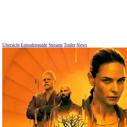
Übersicht
Episodenguide
Streams
Trailer
News