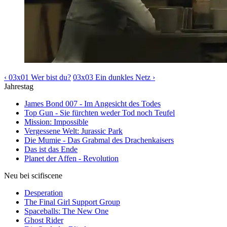
‹ 03x01 Wer bist du?
03x03 Ein dunkles Netz ›
Jahrestag
James Bond 007 - Im Angesicht des Todes
Top Gun - Sie fürchten weder Tod noch Teufel
Mission: Impossible
Vergessene Welt: Jurassic Park
Die Mumie - Das Grabmal des Drachenkaisers
Das ist das Ende
Planet der Affen - Revolution
Neu bei scifiscene
Desperation
The Final Girl Support Group
Spaceballs: The New One
Ghost Rider