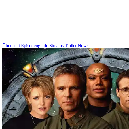
Übersicht
Episodenguide
Streams
Trailer
News