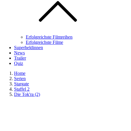
Erfolgreichste Filmreihen
Erfolgreichste Filme
Superheldinnen
News
Trailer
Quiz
Home
Serien
Stargate
Staffel 2
Die Tok'ra (2)