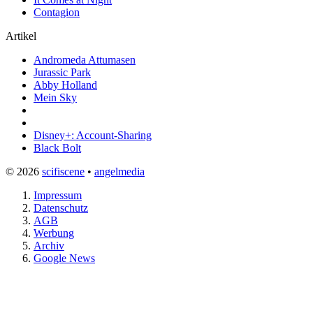
Contagion
Artikel
Andromeda Attumasen
Jurassic Park
Abby Holland
Mein Sky
Disney+: Account-Sharing
Black Bolt
© 2026
scifiscene
•
angelmedia
Impressum
Datenschutz
AGB
Werbung
Archiv
Google News