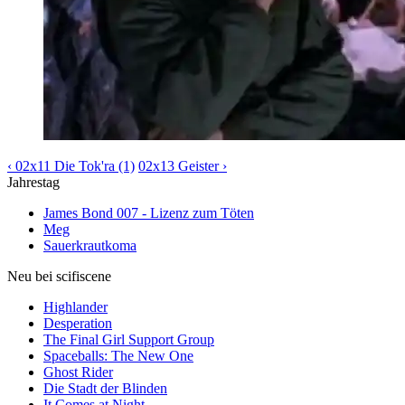
‹ 02x11 Die Tok'ra (1)
02x13 Geister ›
Jahrestag
James Bond 007 - Lizenz zum Töten
Meg
Sauerkrautkoma
Neu bei scifiscene
Highlander
Desperation
The Final Girl Support Group
Spaceballs: The New One
Ghost Rider
Die Stadt der Blinden
It Comes at Night