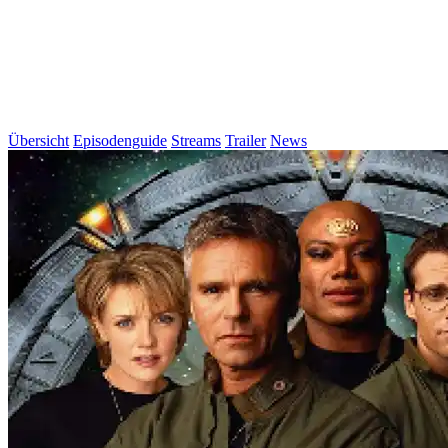
Übersicht
Episodenguide
Streams
Trailer
News