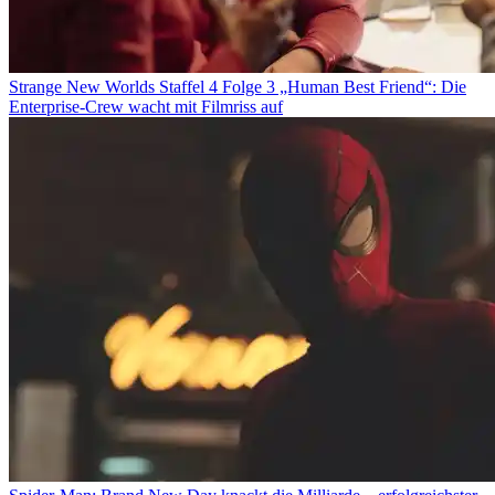
Strange New Worlds Staffel 4 Folge 3 „Human Best Friend“: Die
Enterprise-Crew wacht mit Filmriss auf