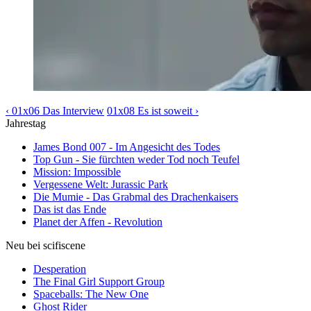
‹ 01x06 Das Interview
01x08 Es ist soweit ›
Jahrestag
James Bond 007 - Im Angesicht des Todes
Top Gun - Sie fürchten weder Tod noch Teufel
Mission: Impossible
Vergessene Welt: Jurassic Park
Die Mumie - Das Grabmal des Drachenkaisers
Das ist das Ende
Planet der Affen - Revolution
Neu bei scifiscene
Desperation
The Final Girl Support Group
Spaceballs: The New One
Ghost Rider