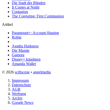
Die Stadt der Blinden
It Comes at Night
Contagion
The Conjuring: First Communion
Artikel
Paramount+: Account-Sharing
Robin
Agatha Harkness
Die Mumie
Gamora
Disney+ kündigen
Amanda Waller
© 2026
scifiscene
•
angelmedia
Impressum
Datenschutz
AGB
Werbung
Archiv
Google News