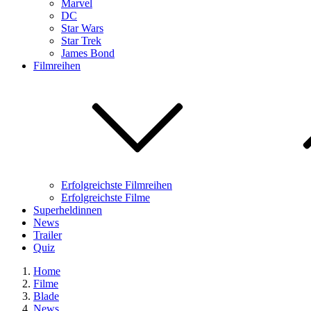
Marvel
DC
Star Wars
Star Trek
James Bond
Filmreihen
Erfolgreichste Filmreihen
Erfolgreichste Filme
Superheldinnen
News
Trailer
Quiz
Home
Filme
Blade
News