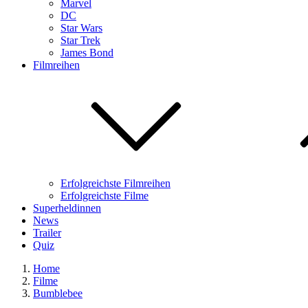
Marvel
DC
Star Wars
Star Trek
James Bond
Filmreihen
Erfolgreichste Filmreihen
Erfolgreichste Filme
Superheldinnen
News
Trailer
Quiz
Home
Filme
Bumblebee