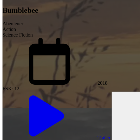
Bumblebee
Abenteuer
Action
Science Fiction
2018
FSK: 12
Trailer