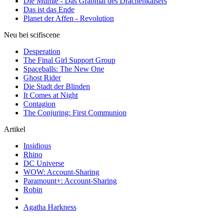
Die Mumie - Das Grabmal des Drachenkaisers
Das ist das Ende
Planet der Affen - Revolution
Neu bei scifiscene
Desperation
The Final Girl Support Group
Spaceballs: The New One
Ghost Rider
Die Stadt der Blinden
It Comes at Night
Contagion
The Conjuring: First Communion
Artikel
Insidious
Rhino
DC Universe
WOW: Account-Sharing
Paramount+: Account-Sharing
Robin
Agatha Harkness