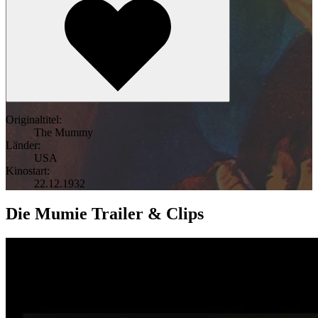
Originaltitel:
The Mummy
Länder:
USA
Kinostart:
22.12.1932
Die Mumie Trailer & Clips