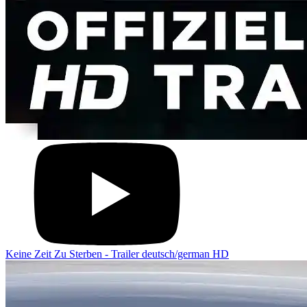
Keine Zeit Zu Sterben - Trailer deutsch/german HD