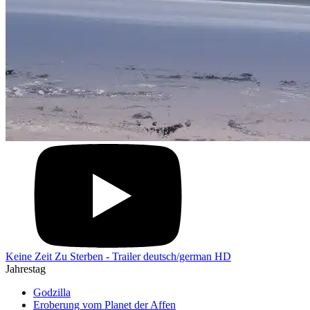
Keine Zeit Zu Sterben - Trailer deutsch/german HD
Jahrestag
Godzilla
Eroberung vom Planet der Affen