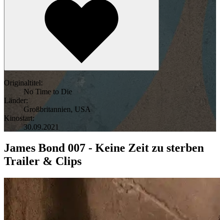
Originaltitel:
No Time to Die
Länder:
Großbritannien
,
USA
Kinostart:
30.09.2021
James Bond 007 - Keine Zeit zu sterben
Trailer & Clips