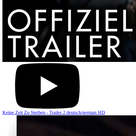
Keine Zeit Zu Sterben - Trailer 2 deutsch/german HD