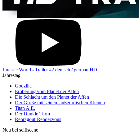
Jurassic World - Trailer #2 deutsch / german HD
Jahrestag
Godzilla
Eroberung vom Planet der Affen
Die Schlacht um den Planet der Affen
Der Große mit seinem außerirdischen Kleinen
Titan A.E.
Der Dunkle Turm
Rehragout-Rendezvous
Neu bei scifiscene