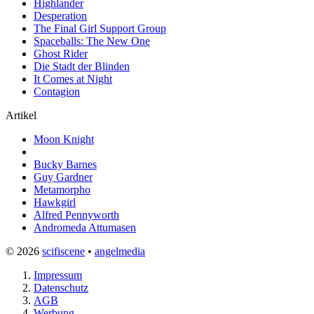
Highlander
Desperation
The Final Girl Support Group
Spaceballs: The New One
Ghost Rider
Die Stadt der Blinden
It Comes at Night
Contagion
Artikel
Moon Knight
Bucky Barnes
Guy Gardner
Metamorpho
Hawkgirl
Alfred Pennyworth
Andromeda Attumasen
© 2026
scifiscene
•
angelmedia
Impressum
Datenschutz
AGB
Werbung