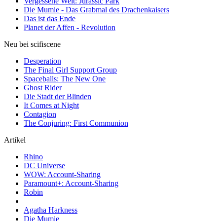
Vergessene Welt: Jurassic Park
Die Mumie - Das Grabmal des Drachenkaisers
Das ist das Ende
Planet der Affen - Revolution
Neu bei scifiscene
Desperation
The Final Girl Support Group
Spaceballs: The New One
Ghost Rider
Die Stadt der Blinden
It Comes at Night
Contagion
The Conjuring: First Communion
Artikel
Rhino
DC Universe
WOW: Account-Sharing
Paramount+: Account-Sharing
Robin
Agatha Harkness
Die Mumie