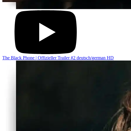
The Black Phone | Offizieller Trailer #2 deutsch/german HD