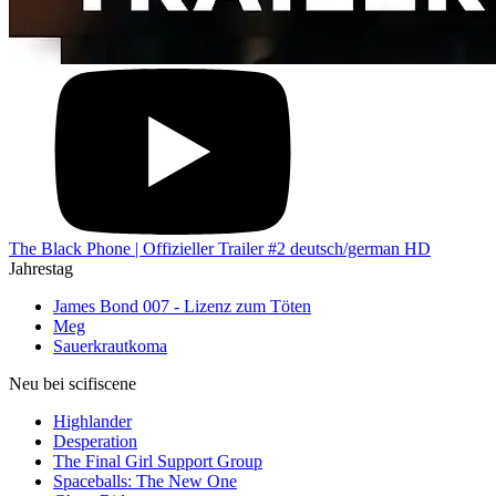
The Black Phone | Offizieller Trailer #2 deutsch/german HD
Jahrestag
James Bond 007 - Lizenz zum Töten
Meg
Sauerkrautkoma
Neu bei scifiscene
Highlander
Desperation
The Final Girl Support Group
Spaceballs: The New One