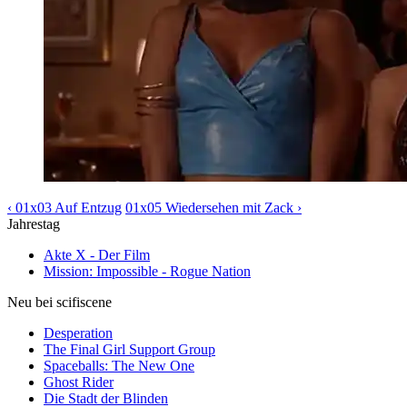
‹ 01x03 Auf Entzug
01x05 Wiedersehen mit Zack ›
Jahrestag
Akte X - Der Film
Mission: Impossible - Rogue Nation
Neu bei scifiscene
Desperation
The Final Girl Support Group
Spaceballs: The New One
Ghost Rider
Die Stadt der Blinden