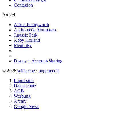
Contagion
Artikel
Alfred Pennyworth
Andromeda Attumasen
Jurassic Park
Abby Holland
Mein Sky
Disney+: Account-Sharing
© 2026
scifiscene
•
angelmedia
Impressum
Datenschutz
AGB
Werbung
Archiv
Google News