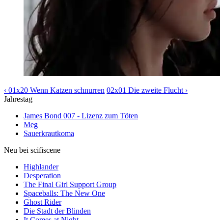
‹ 01x20 Wenn Katzen schnurren
02x01 Die zweite Flucht ›
Jahrestag
James Bond 007 - Lizenz zum Töten
Meg
Sauerkrautkoma
Neu bei scifiscene
Highlander
Desperation
The Final Girl Support Group
Spaceballs: The New One
Ghost Rider
Die Stadt der Blinden
It Comes at Night