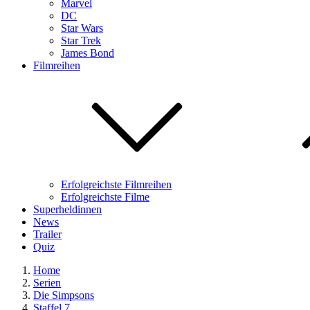
Marvel
DC
Star Wars
Star Trek
James Bond
Filmreihen
Erfolgreichste Filmreihen
Erfolgreichste Filme
Superheldinnen
News
Trailer
Quiz
Home
Serien
Die Simpsons
Staffel 7