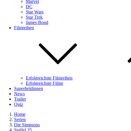
Marvel
DC
Star Wars
Star Trek
James Bond
Filmreihen
Erfolgreichste Filmreihen
Erfolgreichste Filme
Superheldinnen
News
Trailer
Quiz
Home
Serien
Die Simpsons
Staffel 35