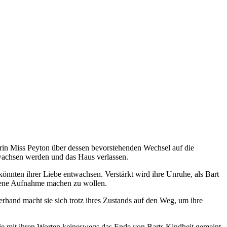
erin Miss Peyton über dessen bevorstehenden Wechsel auf die
rwachsen werden und das Haus verlassen.
önnten ihrer Liebe entwachsen. Verstärkt wird ihre Unruhe, als Bart
llene Aufnahme machen zu wollen.
zerhand macht sie sich trotz ihres Zustands auf den Weg, um ihre
s sie mit ihren Worten keineswegs das Ende von Barts Kindheit gemeint