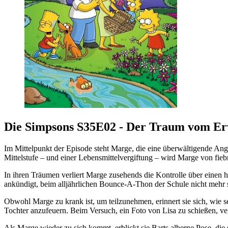
Die Simpsons S35E02 - Der Traum vom E
Im Mittelpunkt der Episode steht Marge, die eine überwältigende An
Mittelstufe – und einer Lebensmittelvergiftung – wird Marge von fie
In ihren Träumen verliert Marge zusehends die Kontrolle über einen 
ankündigt, beim alljährlichen Bounce-A-Thon der Schule nicht mehr 
Obwohl Marge zu krank ist, um teilzunehmen, erinnert sie sich, wie se
Tochter anzufeuern. Beim Versuch, ein Foto von Lisa zu schießen, ver
Als Marge wieder zu sich kommt, erblickt sie Barts alberne Pose, die