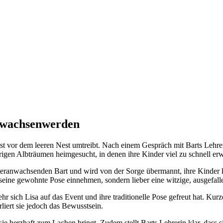
rwachsenwerden
gst vor dem leeren Nest umtreibt. Nach einem Gespräch mit Barts Lehr
brigen Albträumen heimgesucht, in denen ihre Kinder viel zu schnell e
heranwachsenden Bart und wird von der Sorge übermannt, ihre Kinder k
seine gewohnte Pose einnehmen, sondern lieber eine witzige, ausgefa
hr sich Lisa auf das Event und ihre traditionelle Pose gefreut hat. Kur
liert sie jedoch das Bewusstsein.
 sie herzhaft zum Lachen bringt. Zudem stellt Barts Lehrerin klar, das