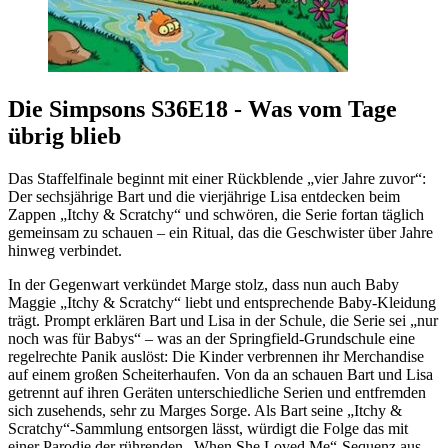
Die Simpsons S36E18 - Was vom Tage
übrig blieb
Das Staffelfinale beginnt mit einer Rückblende „vier Jahre zuvor“:
Der sechsjährige Bart und die vierjährige Lisa entdecken beim
Zappen „Itchy & Scratchy“ und schwören, die Serie fortan täglich
gemeinsam zu schauen – ein Ritual, das die Geschwister über Jahre
hinweg verbindet.
In der Gegenwart verkündet Marge stolz, dass nun auch Baby
Maggie „Itchy & Scratchy“ liebt und entsprechende Baby-Kleidung
trägt. Prompt erklären Bart und Lisa in der Schule, die Serie sei „nur
noch was für Babys“ – was an der Springfield-Grundschule eine
regelrechte Panik auslöst: Die Kinder verbrennen ihr Merchandise
auf einem großen Scheiterhaufen. Von da an schauen Bart und Lisa
getrennt auf ihren Geräten unterschiedliche Serien und entfremden
sich zusehends, sehr zu Marges Sorge. Als Bart seine „Itchy &
Scratchy“-Sammlung entsorgen lässt, würdigt die Folge das mit
einer Parodie der rührenden „When She Loved Me“-Sequenz aus