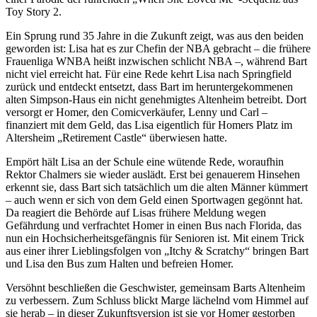
Toy Story 2.
Ein Sprung rund 35 Jahre in die Zukunft zeigt, was aus den beiden
geworden ist: Lisa hat es zur Chefin der NBA gebracht – die frühere
Frauenliga WNBA heißt inzwischen schlicht NBA –, während Bart
nicht viel erreicht hat. Für eine Rede kehrt Lisa nach Springfield
zurück und entdeckt entsetzt, dass Bart im heruntergekommenen
alten Simpson-Haus ein nicht genehmigtes Altenheim betreibt. Dort
versorgt er Homer, den Comicverkäufer, Lenny und Carl –
finanziert mit dem Geld, das Lisa eigentlich für Homers Platz im
Altersheim „Retirement Castle“ überwiesen hatte.
Empört hält Lisa an der Schule eine wütende Rede, woraufhin
Rektor Chalmers sie wieder auslädt. Erst bei genauerem Hinsehen
erkennt sie, dass Bart sich tatsächlich um die alten Männer kümmert
– auch wenn er sich von dem Geld einen Sportwagen gegönnt hat.
Da reagiert die Behörde auf Lisas frühere Meldung wegen
Gefährdung und verfrachtet Homer in einen Bus nach Florida, das
nun ein Hochsicherheitsgefängnis für Senioren ist. Mit einem Trick
aus einer ihrer Lieblingsfolgen von „Itchy & Scratchy“ bringen Bart
und Lisa den Bus zum Halten und befreien Homer.
Versöhnt beschließen die Geschwister, gemeinsam Barts Altenheim
zu verbessern. Zum Schluss blickt Marge lächelnd vom Himmel auf
sie herab – in dieser Zukunftsversion ist sie vor Homer gestorben