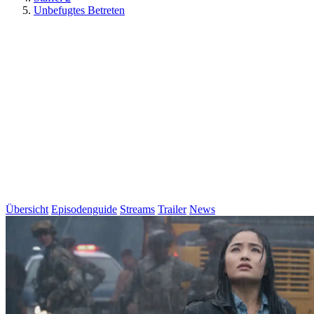
Unbefugtes Betreten
Übersicht
Episodenguide
Streams
Trailer
News