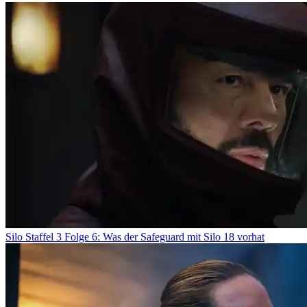
Silo Staffel 3 Folge 6: Was der Safeguard mit Silo 18 vorhat