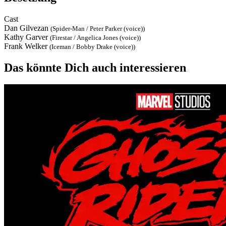
Cast
Dan Gilvezan
(Spider-Man / Peter Parker (voice))
Kathy Garver
(Firestar / Angelica Jones (voice))
Frank Welker
(Iceman / Bobby Drake (voice))
Das könnte Dich auch interessieren