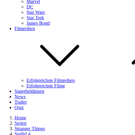
Marvel
DC
Star Wars
Star Trek
James Bond
Filmreihen
Erfolgreichste Filmreihen
Erfolgreichste Filme
Superheldinnen
News
Trailer
Quiz
Home
Serien
Stranger Things
Staffel 4