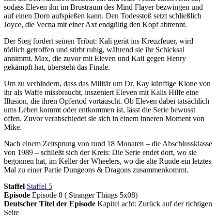
sodass Eleven ihn im Brustraum des Mind Flayer bezwingen und
auf einen Dorn aufspießen kann. Den Todesstoß setzt schließlich
Joyce, die Vecna mit einer Axt endgültig den Kopf abtrennt.
Der Sieg fordert seinen Tribut: Kali gerät ins Kreuzfeuer, wird
tödlich getroffen und stirbt ruhig, während sie ihr Schicksal
annimmt. Max, die zuvor mit Eleven und Kali gegen Henry
gekämpft hat, übersteht das Finale.
Um zu verhindern, dass das Militär um Dr. Kay künftige Klone von
ihr als Waffe missbraucht, inszeniert Eleven mit Kalis Hilfe eine
Illusion, die ihren Opfertod vortäuscht. Ob Eleven dabei tatsächlich
ums Leben kommt oder entkommen ist, lässt die Serie bewusst
offen. Zuvor verabschiedet sie sich in einem inneren Moment von
Mike.
Nach einem Zeitsprung von rund 18 Monaten – die Abschlussklasse
von 1989 – schließt sich der Kreis: Die Serie endet dort, wo sie
begonnen hat, im Keller der Wheelers, wo die alte Runde ein letztes
Mal zu einer Partie Dungeons & Dragons zusammenkommt.
Staffel
Staffel 5
Episode
Episode 8 ( Stranger Things 5x08)
Deutscher Titel der Episode
Kapitel acht: Zurück auf der richtigen
Seite