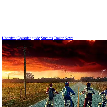
Übersicht
Episodenguide
Streams
Trailer
News