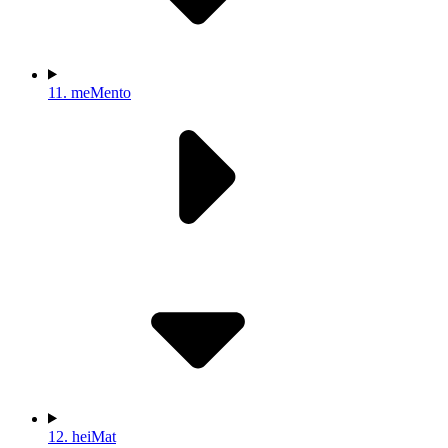
11.
meMento
12.
heiMat