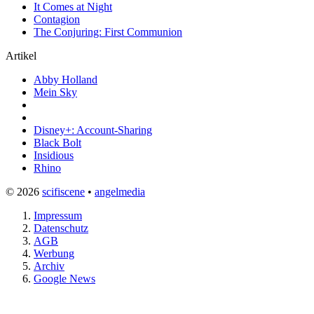
It Comes at Night
Contagion
The Conjuring: First Communion
Artikel
Abby Holland
Mein Sky
Disney+: Account-Sharing
Black Bolt
Insidious
Rhino
© 2026
scifiscene
•
angelmedia
Impressum
Datenschutz
AGB
Werbung
Archiv
Google News