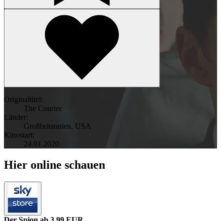
Originaltitel:
The Courier
Länder:
Großbritannien
,
USA
Kinostart:
24.01.2020
Hier online schauen
Der Spion
ab 3.99 EUR