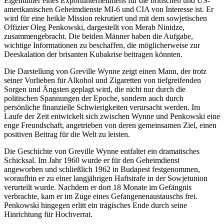
Eigentümer eines Exportunternehmens für die britischen und US-
amerikanischen Geheimdienste MI-6 und CIA von Interesse ist. Er
wird für eine heikle Mission rekrutiert und mit dem sowjetischen
Offizier Oleg Penkowski, dargestellt von Merab Ninidze,
zusammengebracht. Die beiden Männer haben die Aufgabe,
wichtige Informationen zu beschaffen, die möglicherweise zur
Deeskalation der brisanten Kubakrise beitragen könnten.
Die Darstellung von Greville Wynne zeigt einen Mann, der trotz
seiner Vorlieben für Alkohol und Zigaretten von tiefgreifenden
Sorgen und Ängsten geplagt wird, die nicht nur durch die
politischen Spannungen der Epoche, sondern auch durch
persönliche finanzielle Schwierigkeiten verursacht werden. Im
Laufe der Zeit entwickelt sich zwischen Wynne und Penkowski eine
enge Freundschaft, angetrieben von deren gemeinsamen Ziel, einen
positiven Beitrag für die Welt zu leisten.
Die Geschichte von Greville Wynne entfaltet ein dramatisches
Schicksal. Im Jahr 1960 wurde er für den Geheimdienst
angeworben und schließlich 1962 in Budapest festgenommen,
woraufhin er zu einer langjährigen Haftstrafe in der Sowjetunion
verurteilt wurde. Nachdem er dort 18 Monate im Gefängnis
verbrachte, kam er im Zuge eines Gefangenenaustauschs frei.
Penkowski hingegen erlitt ein tragisches Ende durch seine
Hinrichtung für Hochverrat.