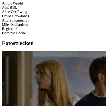
Angus Wright
Aleš Bílík
Alice Orr-Ewing
David Bark-Jones
Andrey Kurganov
Miles Richardson
Regisseur/in
Dominic Cooke
Fotostrecken