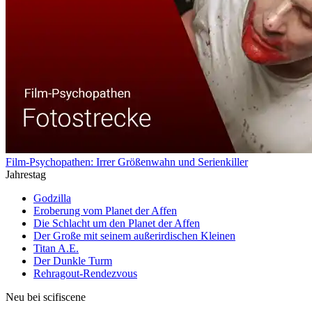
Film-Psychopathen: Irrer Größenwahn und Serienkiller
Jahrestag
Godzilla
Eroberung vom Planet der Affen
Die Schlacht um den Planet der Affen
Der Große mit seinem außerirdischen Kleinen
Titan A.E.
Der Dunkle Turm
Rehragout-Rendezvous
Neu bei scifiscene