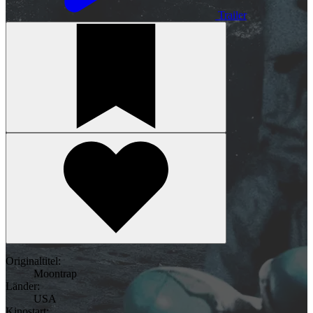
Trailer
Originaltitel:
Moontrap
Länder:
USA
Kinostart: