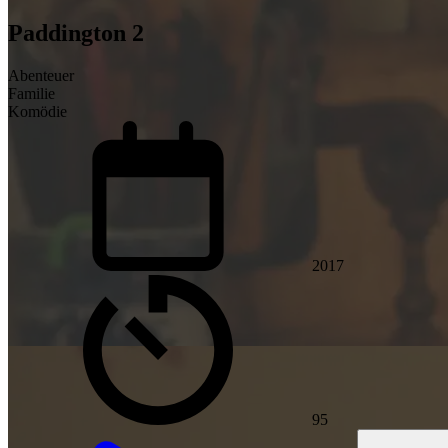
Paddington 2
Abenteuer
Familie
Komödie
2017
95