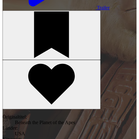
Trailer
Originaltitel:
Beneath the Planet of the Apes
Länder:
USA