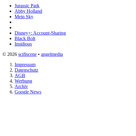
Jurassic Park
Abby Holland
Mein Sky
Disney+: Account-Sharing
Black Bolt
Insidious
© 2026
scifiscene
•
angelmedia
Impressum
Datenschutz
AGB
Werbung
Archiv
Google News