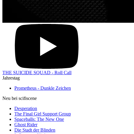
THE SUICIDE SQUAD - Roll Call
Jahrestag
Prometheus - Dunkle Zeichen
Neu bei scifiscene
Desperation
The Final Girl Support Group
Spaceballs: The New One
Ghost Rider
Die Stadt der Blinden