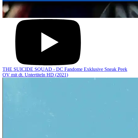
THE SUICIDE SQUAD - DC Fandome Exklusive Sneak Peek
OV mit dt. Untertiteln HD (2021)