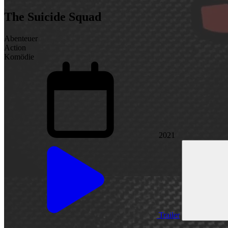
The Suicide Squad
Abenteuer
Action
Komödie
2021
Trailer