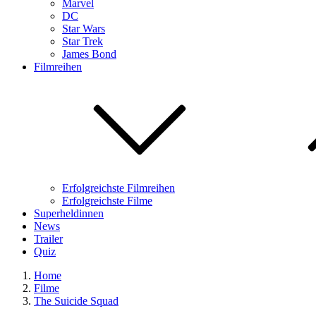
Marvel
DC
Star Wars
Star Trek
James Bond
Filmreihen
Erfolgreichste Filmreihen
Erfolgreichste Filme
Superheldinnen
News
Trailer
Quiz
Home
Filme
The Suicide Squad