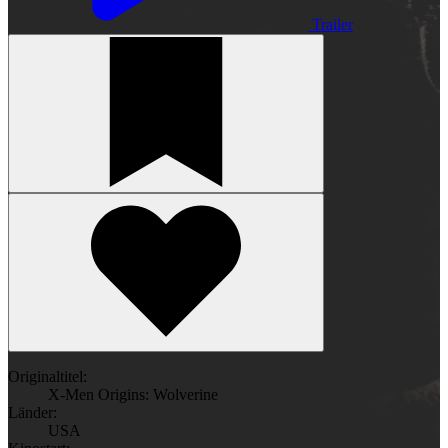
Trailer
Originaltitel:
X-Men Origins: Wolverine
Länder:
USA