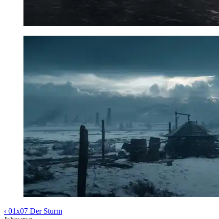
‹ 01x07 Der Sturm