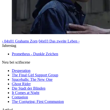
‹ 04x01 Grahams Zorn
04x03 Das zweite Leben ›
Jahrestag
Prometheus - Dunkle Zeichen
Neu bei scifiscene
Desperation
The Final Girl Support Group
Spaceballs: The New One
Ghost Rider
Die Stadt der Blinden
It Comes at Night
Contagion
The Conjuring: First Communion
Artikel