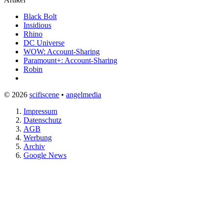
Black Bolt
Insidious
Rhino
DC Universe
WOW: Account-Sharing
Paramount+: Account-Sharing
Robin
© 2026
scifiscene
•
angelmedia
Impressum
Datenschutz
AGB
Werbung
Archiv
Google News