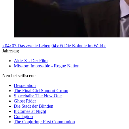
‹ 04x03 Das zweite Leben
04x05 Die Kolonie im Wald ›
Jahrestag
Akte X - Der Film
Mission: Impossible - Rogue Nation
Neu bei scifiscene
Desperation
The Final Girl Support Group
Spaceballs: The New One
Ghost Rider
Die Stadt der Blinden
It Comes at Night
Contagion
The Conjuring: First Communion