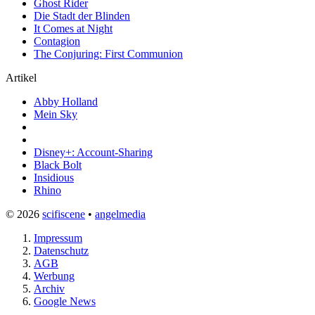
Ghost Rider
Die Stadt der Blinden
It Comes at Night
Contagion
The Conjuring: First Communion
Artikel
Abby Holland
Mein Sky
Disney+: Account-Sharing
Black Bolt
Insidious
Rhino
© 2026
scifiscene
•
angelmedia
Impressum
Datenschutz
AGB
Werbung
Archiv
Google News