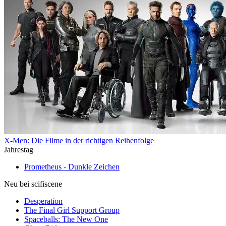
X-Men: Die Filme in der richtigen Reihenfolge
Jahrestag
Prometheus - Dunkle Zeichen
Neu bei scifiscene
Desperation
The Final Girl Support Group
Spaceballs: The New One