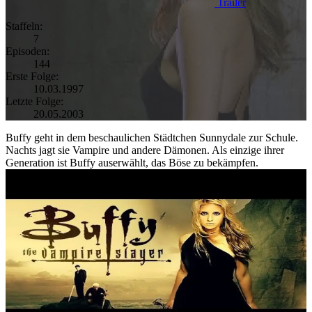
Trailer
Staffeln:
7
Episoden:
144
Erste Folge:
10.03.1997
Letzte Folge:
20.05.2003
Buffy geht in dem beschaulichen Städtchen Sunnydale zur Schule.
Nachts jagt sie Vampire und andere Dämonen. Als einzige ihrer
Generation ist Buffy auserwählt, das Böse zu bekämpfen.