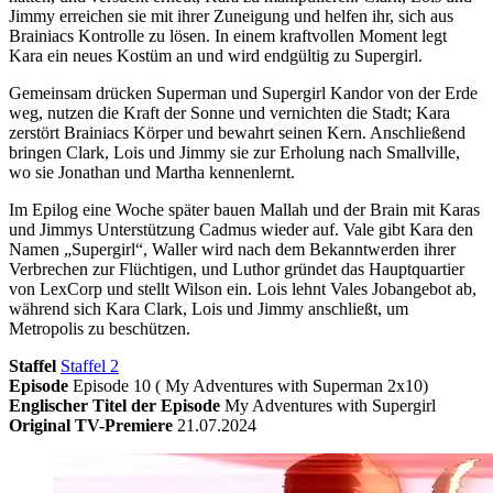
Jimmy erreichen sie mit ihrer Zuneigung und helfen ihr, sich aus
Brainiacs Kontrolle zu lösen. In einem kraftvollen Moment legt
Kara ein neues Kostüm an und wird endgültig zu Supergirl.
Gemeinsam drücken Superman und Supergirl Kandor von der Erde
weg, nutzen die Kraft der Sonne und vernichten die Stadt; Kara
zerstört Brainiacs Körper und bewahrt seinen Kern. Anschließend
bringen Clark, Lois und Jimmy sie zur Erholung nach Smallville,
wo sie Jonathan und Martha kennenlernt.
Im Epilog eine Woche später bauen Mallah und der Brain mit Karas
und Jimmys Unterstützung Cadmus wieder auf. Vale gibt Kara den
Namen „Supergirl“, Waller wird nach dem Bekanntwerden ihrer
Verbrechen zur Flüchtigen, und Luthor gründet das Hauptquartier
von LexCorp und stellt Wilson ein. Lois lehnt Vales Jobangebot ab,
während sich Kara Clark, Lois und Jimmy anschließt, um
Metropolis zu beschützen.
Staffel
Staffel 2
Episode
Episode 10 ( My Adventures with Superman 2x10)
Englischer Titel der Episode
My Adventures with Supergirl
Original TV-Premiere
21.07.2024