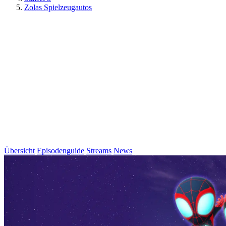
Zolas Spielzeugautos
Übersicht
Episodenguide
Streams
News