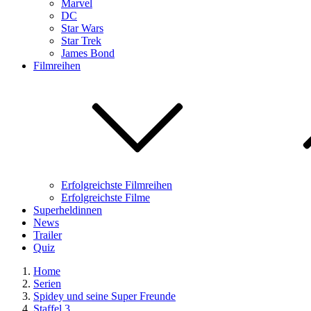
Marvel
DC
Star Wars
Star Trek
James Bond
Filmreihen
Erfolgreichste Filmreihen
Erfolgreichste Filme
Superheldinnen
News
Trailer
Quiz
Home
Serien
Spidey und seine Super Freunde
Staffel 3